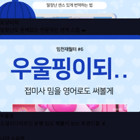
모냥리자
말장난도 문제없는 전문적인 번역 스킬 ✒️
우울핑
소셜미디어최신 유행 밈도 꿰뚫어 보는 트렌디함 🤸
나야 소라게