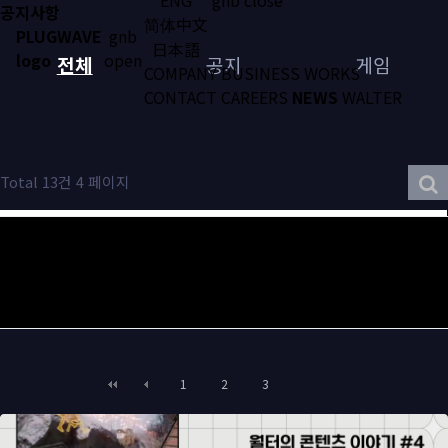
공지사항
简体中文
PLUGWAVE
gnb
日本語
logo
open
전체
공지
게임
COMPANY
BUSINESS
WORKS
CONTACT
CAREERS
NEWS
WALTER
Total 13건
4 페이지
1
2
3