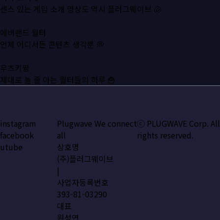
센스 있는 게임 소개 영상도 역시 플러그웨이브 🐚
에버랜드 월터
언제 어디서든 콘텐츠 생각뿐 💭
무츠키짱
제대로 놀 줄 아는 월터들의 하루 🍟
instagram
Plugwave We connect
ⓒ PLUGWAVE Corp. All
facebook
all
rights reserved.
utube
상호명
(주)플러그웨이브
|
사업자등록번호
393-81-03290
대표
원성연