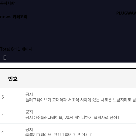
공지사항
PLUGWAV
news 카테고리
Total 6건
1 페이지
번호
공지
6
플러그웨이브가 교대역과 서초역 사이에 있는 새로운 보금자리로 금
공지
5
공지 : ㈜플러그웨이브, 2024 게임더하기 협력사로 선정​​
공지
4
㈜플러그웨이브, 창립 1주년 기념 인사