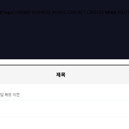
E logo
COMPANY
BUSINESS
WORKS
CONTACT
CAREERS
NEWS
WALT
제목
일 확장 이전