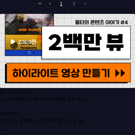
1
2
펍지 하이라이트
소셜미디어팀의 하이라이트 안목 엿보기 👀
모냥리자
말장난도 문제없는 전문적인 번역 스킬 ✒️