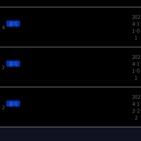
202
4-1
공지
4
㈜플러그웨이브, 창립 1주년 기념 인사
1-0
1
202
4-1
공지
3
[G-Star 2024] 지스타 네트워크 파티 ‘G이브’ 개최​
1-0
1
202
4-1
공지
2
2024년 송년 인사를 드립니다.​
2-2
2