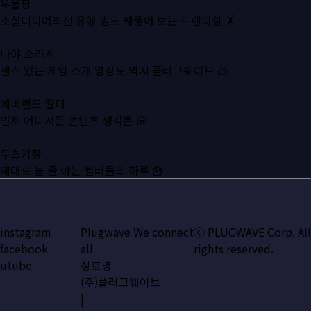
우울핑
소셜미디어최신 유행 밈도 꿰뚫어 보는 트렌디함 🤸
나야 소라게
센스 있는 게임 소개 영상도 역시 플러그웨이브 🐚
에버랜드 월터
언제 어디서든 콘텐츠 생각뿐 💭
무츠키짱
제대로 놀 줄 아는 월터들의 하루 🍟
instagram
Plugwave We connect
ⓒ PLUGWAVE Corp. All
facebook
all
rights reserved.
utube
상호명
(주)플러그웨이브
|