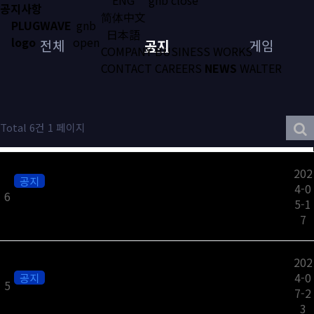
공지사항
简体中文
PLUGWAVE
gnb
日本語
logo
open
전체
공지
게임
COMPANY
BUSINESS
WORKS
CONTACT
CAREERS
NEWS
WALTER
Total 6건
1 페이지
202
공지
4-0
플러그웨이브가 교대역과 서초역 사이에 있는 새로운 보금
6
5-1
자리로 금일 확장 이전
7
202
4-0
공지
5
공지 : ㈜플러그웨이브, 2024 게임더하기 협력사로 선정​​
7-2
3