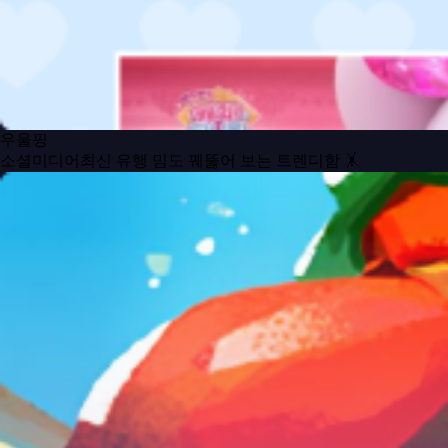
우울핑
소셜미디어최신 유행 밈도 꿰뚫어 보는 트렌디함 🤸