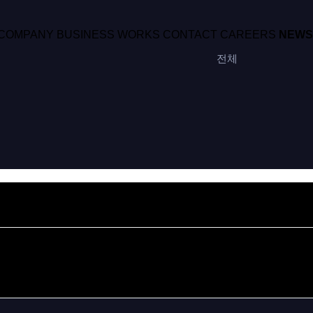
COMPANY
BUSINESS
WORKS
CONTACT
CAREERS
NEWS
전체
제목