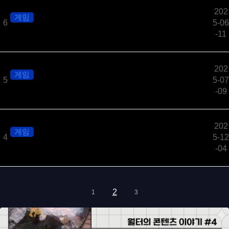
202
게임
6
5-06
파이널플로, 프라임 풋볼 2025 글로벌 출시​
-11
202
게임
5
5-07
위메이드맥스, 악마단 돌겨억! 글로벌 출시
-09
202
게임
4
5-12
조이시티, 바이오하자드 서바이벌 유닛 글로벌 출시
-04
2
1
3