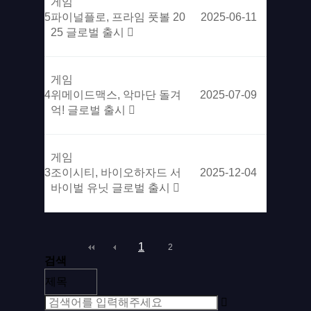
게임
5
파이널플로, 프라임 풋볼 20
2025-06-11
25 글로벌 출시​
게임
4
위메이드맥스, 악마단 돌겨
2025-07-09
억! 글로벌 출시
게임
3
조이시티, 바이오하자드 서
2025-12-04
바이벌 유닛 글로벌 출시
1
2
검색