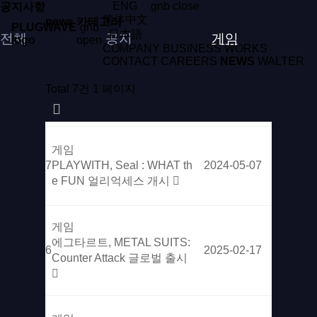
ENG
gnb close
공지사항
简体中文
news 카테고리
PLUGWAVE
gnb
日本語
전체
공지
게임
logo
open
COMPANY
BUSINESS
WORKS
CONTACT
CAREERS
NEWS
WALTER
Total 7건
1 페이지
게임
7
PLAYWITH, Seal : WHAT th
2024-05-07
e FUN 얼리억세스 개시
게임
에그타르트, METAL SUITS:
6
2025-02-17
Counter Attack 글로벌 출시​