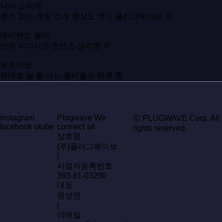
나야 소라게
센스 있는 게임 소개 영상도 역시 플러그웨이브 🐚
에버랜드 월터
언제 어디서든 콘텐츠 생각뿐 💭
무츠키짱
제대로 놀 줄 아는 월터들의 하루 🍟
instagram
Plugwave We
ⓒ PLUGWAVE Corp. All
facebook
utube
connect all
rights reserved.
상호명
(주)플러그웨이브
|
사업자등록번호
393-81-03290
대표
원성연
|
이메일