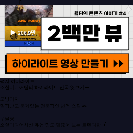
펍지 하이라이트
소셜미디어팀의 하이라이트 안목 엿보기 👀
모냥리자
말장난도 문제없는 전문적인 번역 스킬 ✒️
우울핑
소셜미디어최신 유행 밈도 꿰뚫어 보는 트렌디함 🤸