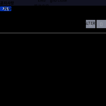
공지사항
简体中文
PLUGWAVE
gnb
게임
日本語
logo
open
위메이드맥스, 악마단 돌겨억! 글로벌 출시
COMPANY
BUSINESS
WORKS
CONTACT
CAREERS
NEWS
WALTER
캐주얼 로그라이크 디펜스 게임 '악마단 돌겨억!'이 글로벌 시장에
정식 출시 하였습니다.
‘악마단 돌겨억!’은 플레이어가 지옥의 평화를 지키기 위해 다양한
특성과 스킬을 지닌 악마를 소환해 성벽을 수호하는 방식으로 진행
되며 지속적인 성장과 각성 스킬을 사용할 수 있는 특유의 성장 시스
템이 차별화된 재미요소를 제공합니다.
플러그웨이브는 위메이드맥스와 계약을 체결하고 드래곤 꺼어억!에