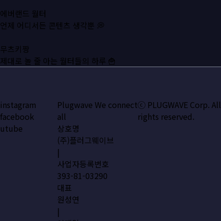
에버랜드 월터
언제 어디서든 콘텐츠 생각뿐 💭
무츠키짱
제대로 놀 줄 아는 월터들의 하루 🍟
instagram
Plugwave We connect
ⓒ PLUGWAVE Corp. All
facebook
all
rights reserved.
utube
상호명
(주)플러그웨이브
|
사업자등록번호
393-81-03290
대표
원성연
|