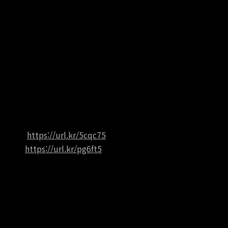
이은 두번째 라인업으로 악마단 돌겨억!의 6개 국어 현지화를 진행
하였습니다.
​(영어 / 일본어 / 중국어(간체, 번체) / 스페인어(남미)​ / 포르투갈어
(남미))
구글 플레이 스토어와 앱 스토어를 통해 다운로드 후 플레이하실 수
있으며,
링크는 다음과 같습니다. ​
- AOS :
https://url.kr/5cqc75
- iOS :
https://url.kr/pg6ft5
​많은 관심 부탁 드립니다. ​
We connect all.​
PLUGWAVE​