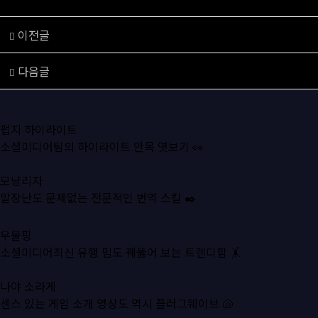
이전글
조이시티, 바이오하자드 서바이벌 유닛 글로벌 출시
다음글
파이널플로, 프라임 풋볼 2025 글로벌 출시​
펍지 하이라이트
소셜미디어팀의 하이라이트 안목 엿보기 👀
모냥리자
말장난도 문제없는 전문적인 번역 스킬 ✒️
우울핑
소셜미디어최신 유행 밈도 꿰뚫어 보는 트렌디함 🤸
나야 소라게
센스 있는 게임 소개 영상도 역시 플러그웨이브 🐚